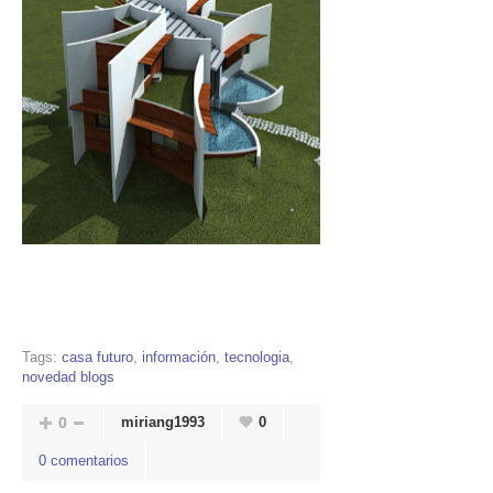
Tags:
casa futuro
,
información
,
tecnologia
,
novedad blogs
0
miriang1993
0
0 comentarios