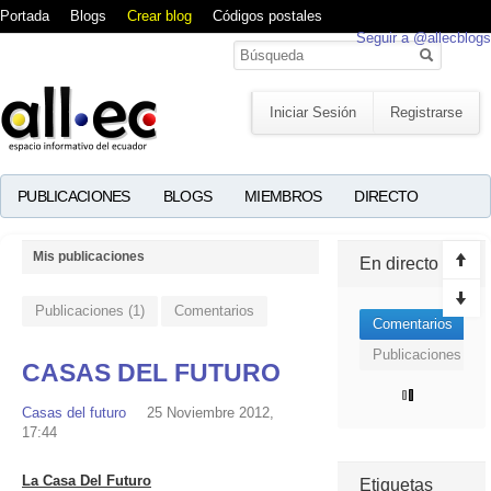
Portada
Blogs
Crear blog
Códigos postales
Seguir a @allecblogs
Iniciar Sesión
Registrarse
PUBLICACIONES
BLOGS
MIEMBROS
DIRECTO
Mis publicaciones
En directo
Publicaciones (1)
Comentarios
Comentarios
Publicaciones
CASAS DEL FUTURO
Casas del futuro
25 Noviembre 2012,
17:44
La Casa Del Futuro
Etiquetas